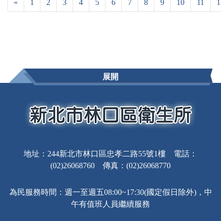
«
1
2
3
4
5
6
7
8
9
10
11
1
展開
地址：244新北市林口區忠孝二路55號1樓 電話：
(02)26068760 傳真：(02)26068770
為民服務時間：週一至週五08:00~17:30(國定假日除外)，中
午有值班人員繼續服務